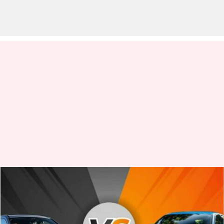
Apakah BMW X1 M Sport lebih
baik daripada Audi Q3
Sportback?