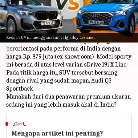
menulis
May 08, 2023
11:14 am
Bob
Apa ceritanya
Pembuat mobil mewah Jerman BMW telah
Kedua SUV ini menggunakan velg alloy desainer
meluncurkan X1 sDrive18i M Sport yang
berorientasi pada performa di India dengan
harga Rp. 879 juta (ex-showroom). Model sporty
ini berada di atas level varian sDrive 19i X Line.
Pada titik harga itu, SUV tersebut bersaing
dengan rival yang sudah mapan, Audi Q3
Sportback.
Manakah dari dua penawaran premium ukuran
_Card_
Mengapa artikel ini penting?