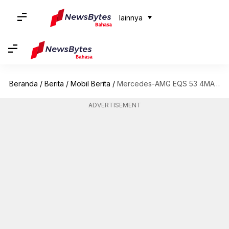
lainnya
Beranda
/
Berita
/
Mobil Berita
/
Mercedes-AMG EQS 53 4MATIC+ vs BMW i7 M70 xDrive
ADVERTISEMENT