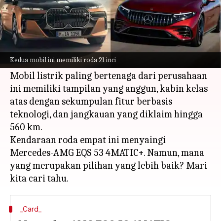
Apa ceritanya
Pembuat mobil Jerman BMW telah
meluncurkan model i7 M70 xDrive di Shanghai
Kedua mobil ini memiliki roda 21 inci
Motor Show.
Mobil listrik paling bertenaga dari perusahaan
ini memiliki tampilan yang anggun, kabin kelas
atas dengan sekumpulan fitur berbasis
teknologi, dan jangkauan yang diklaim hingga
560 km.
Kendaraan roda empat ini menyaingi
Mercedes-AMG EQS 53 4MATIC+. Namun, mana
yang merupakan pilihan yang lebih baik? Mari
_Card_