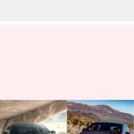
Mercedes-AMG EQS 53 4MATIC+
vs BMW i7 M70 xDrive
menulis
Apr 19, 2023
11:54 am
Bob