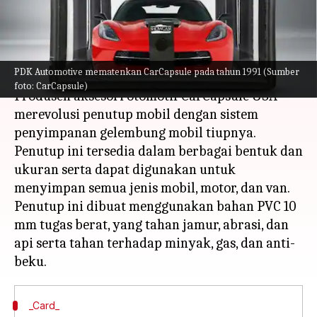
futuristik ini
menulis
Feb 23, 2023
11:04 am
Bob
Apa ceritanya
PDK Automotive mematenkan CarCapsule pada tahun 1991 (Sumber
foto: CarCapsule)
Produsen aksesori otomotif CarCapsule USA
merevolusi penutup mobil dengan sistem
penyimpanan gelembung mobil tiupnya.
Penutup ini tersedia dalam berbagai bentuk dan
ukuran serta dapat digunakan untuk
menyimpan semua jenis mobil, motor, dan van.
Penutup ini dibuat menggunakan bahan PVC 10
mm tugas berat, yang tahan jamur, abrasi, dan
api serta tahan terhadap minyak, gas, dan anti-
_Card_