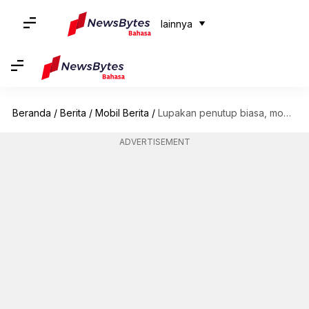
lainnya
Beranda
/
Berita
/
Mobil Berita
/
Lupakan penutup biasa, mobil Anda membutuhkan gelembung perlindungan futuristik ini
ADVERTISEMENT