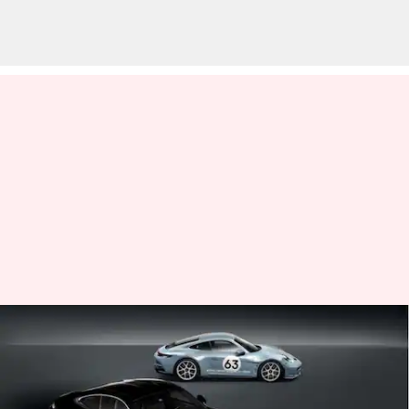
Porsche 911 S/T 2024 produksi
terbatas diperkenalkan:
Periksa fitur terbaiknya