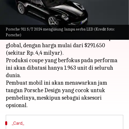
menulis
Aug 03, 2023
10:38 am
Bob
Apa ceritanya
Porsche 911 S/T 2024 mengusung lampu serba LED (Kredit foto:
Porsche telah meluncurkan model edisi S/T
Porsche)
khusus berdasarkan mobil 911 2024 untuk pasar
global, dengan harga mulai dari $291.650
(sekitar Rp. 4,4 milyar).
Produksi coupe yang berfokus pada performa
ini akan dibatasi hanya 1.963 unit di seluruh
dunia.
Pembuat mobil ini akan menawarkan jam
tangan Porsche Design yang cocok untuk
pembelinya, meskipun sebagai aksesori
_Card_