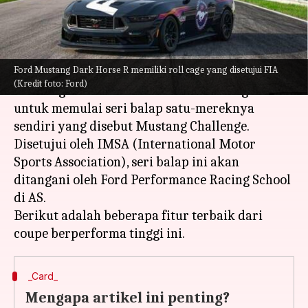
menulis
Jul 31, 2023
10:33 am
Bob
Apa ceritanya
Ford Mustang Dark Horse R memiliki roll cage yang disetujui FIA
Ford telah memperkenalkan mobil balap
(Kredit foto: Ford)
Mustang Dark Horse R khusus trek dengan niat
untuk memulai seri balap satu-mereknya
sendiri yang disebut Mustang Challenge.
Disetujui oleh IMSA (International Motor
Sports Association), seri balap ini akan
ditangani oleh Ford Performance Racing School
di AS.
Berikut adalah beberapa fitur terbaik dari
_Card_
Mengapa artikel ini penting?