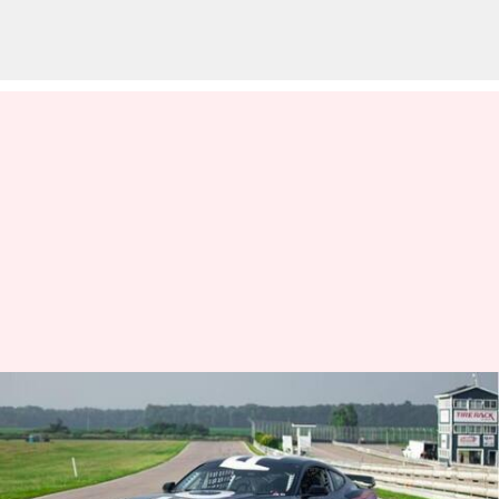
Ford Mustang Dark Horse R
khusus trek terungkap:
Periksa fitur terbaik