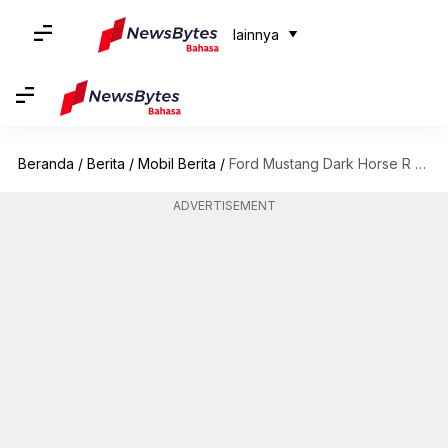
lainnya
Beranda
/
Berita
/
Mobil Berita
/
Ford Mustang Dark Horse R khusus trek terungkap: Periksa fitur terbaik
ADVERTISEMENT