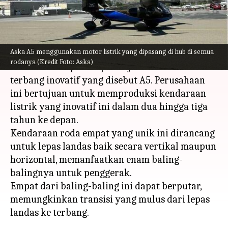
menulis
Aug 23, 2023
10:47 am
Bob
Apa ceritanya
Aska A5 menggunakan motor listrik yang dipasang di hub di semua
Aska, sebuah perusahaan California Utara, telah
rodanya (Kredit Foto: Aska)
meluncurkan prototipe kerja dari mobil
terbang inovatif yang disebut A5. Perusahaan
ini bertujuan untuk memproduksi kendaraan
listrik yang inovatif ini dalam dua hingga tiga
tahun ke depan.
Kendaraan roda empat yang unik ini dirancang
untuk lepas landas baik secara vertikal maupun
horizontal, memanfaatkan enam baling-
balingnya untuk penggerak.
Empat dari baling-baling ini dapat berputar,
memungkinkan transisi yang mulus dari lepas