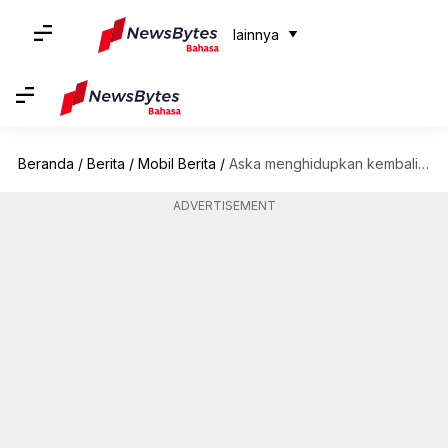
lainnya
Beranda
/
Berita
/
Mobil Berita
/
Aska menghidupkan kembali 'impian mobil terbang' dengan model A5-nya
ADVERTISEMENT