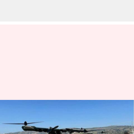
Aska menghidupkan kembali
'impian mobil terbang' dengan
model A5-nya