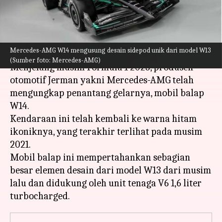
F1 2023
menulis
Feb 17, 2023
11:12 am
Bob
Apa ceritanya
Mercedes-AMG W14 mengusung desain sidepod unik dari model W13
(Sumber foto: Mercedes-AMG)
Menjelang musim Formula 1 2023, produsen
otomotif Jerman yakni Mercedes-AMG telah
mengungkap penantang gelarnya, mobil balap
W14.
Kendaraan ini telah kembali ke warna hitam
ikoniknya, yang terakhir terlihat pada musim
2021.
Mobil balap ini mempertahankan sebagian
besar elemen desain dari model W13 dari musim
lalu dan didukung oleh unit tenaga V6 1,6 liter