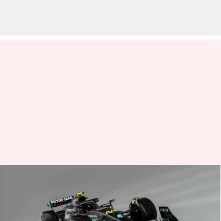
Mercedes-AMG W14
diluncurkan sebagai
penantang gelar untuk musim