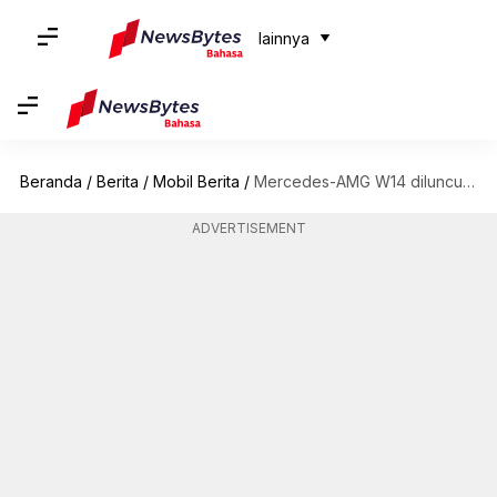
lainnya
Beranda
/
Berita
/
Mobil Berita
/
Mercedes-AMG W14 diluncurkan sebagai penantang gelar untuk musim F1 2023
ADVERTISEMENT