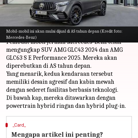
fiturnya
menulis
Jul 19, 2023
10:36 am
Bob
Apa ceritanya
Mobil-mobil ini akan mulai dijual di AS tahun depan (Kredit foto:
Mercedes-Benz)
Pembuat mobil Jerman Mercedes-Benz telah
mengungkap SUV AMG GLC43 2024 dan AMG
GLC63 S E Performance 2025. Mereka akan
diperebutkan di AS tahun depan.
Yang menarik, kedua kendaraan tersebut
memiliki desain agresif dan kabin mewah
dengan sederet fasilitas berbasis teknologi.
Di bawah kap, mereka ditawarkan dengan
_Card_
Mengapa artikel ini penting?