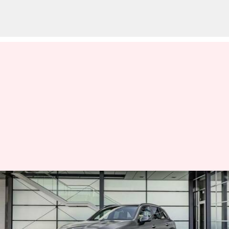
Mercedes-AMG GLC43 dan
GLC63 S E Performance
diperkenalkan: Periksa