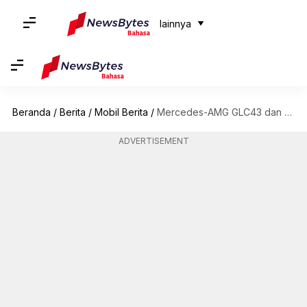
lainnya
Beranda
/
Berita
/
Mobil Berita
/
Mercedes-AMG GLC43 dan GLC63 S E Performance diperkenalkan: Periksa fiturnya
ADVERTISEMENT