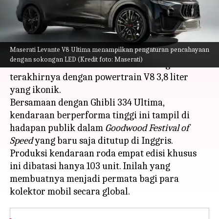
menulis
Jul 24, 2023
11:45 am
Handoko
Apa ceritanya
Maserati Levante V8 Ultima menampilkan pengaturan pencahayaan
Pabrikan mobil Italia, Maserati telah
dengan sokongan LED (Kredit foto: Maserati)
memamerkan Levante V8 Ultima sebagai SUV
terakhirnya dengan powertrain V8 3,8 liter
yang ikonik.
Bersamaan dengan Ghibli 334 Ultima,
kendaraan berperforma tinggi ini tampil di
hadapan publik dalam
Goodwood Festival of
Speed
yang baru saja ditutup di Inggris.
Produksi kendaraan roda empat edisi khusus
ini dibatasi hanya 103 unit. Inilah yang
membuatnya menjadi permata bagi para