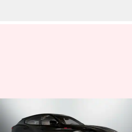
Alasan Mengapa Maserati
Levante V8 Ultima Adalah
Permata Bagi Para Kolektor