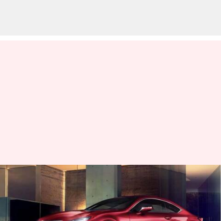
Lexus RC dan RC F 2024
diluncurkan dengan
pembaruan halus