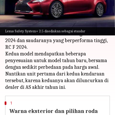
menulis
Oct 16, 2023
11:42 am
Bob
Apa ceritanya
Menjelang ulang tahun Lexus RC yang ke-10,
Lexus Safety System+ 2.5 disediakan sebagai standar
Lexus telah memberi bocoran mengenai RC
2024 dan saudaranya yang berperforma tinggi,
RC F 2024.
Kedua model mendapatkan beberapa
penyesuaian untuk model tahun baru, bersama
dengan sedikit perbedaan pada harga awal.
Nantikan unit pertama dari kedua kendaraan
tersebut, karena keduanya akan diluncurkan di
1
Warna eksterior dan pilihan roda