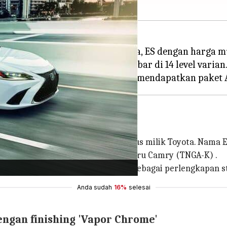
i 2024 dari model terlarisnya, ES dengan harga mulai
 pilihan powertrain yang tersebar di 14 level varian
lah satu model terpenting bagi Lexus milik Toyota. Nama E
h ini didasarkan pada platform K baru Camry (TNGA-K) .
dengan "Lexus Safety System+ 2.5" sebagai perlengkapan st
Anda sudah
16%
selesai
engan finishing 'Vapor Chrome'