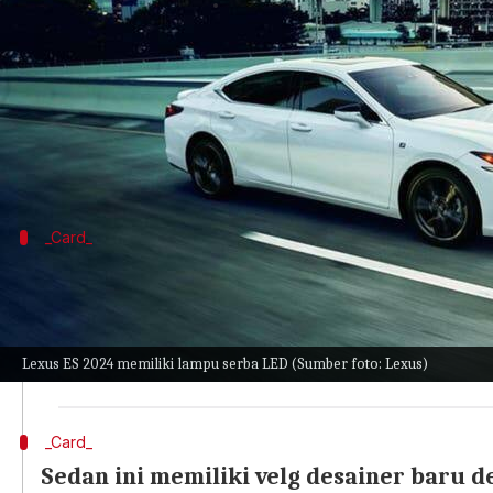
menulis
Jul 03, 2023
10:36 am
Bob
Apa ceritanya
Pembuat mobil mewah Lexus telah mengungkap iteras
Sedan mid-size premium ini ditawarkan dengan tiga
_Card_
Mengapa artikel ini penting?
Sejak debutnya pada tahun 1989, ES telah menjadi sa
Saat ini dalam avatar generasi ketujuh, sedan mewa
Lexus ES 2024 memiliki lampu serba LED (Sumber foto: Lexus)
Kini, dengan upgrade MY-2024, mobil ini dilengkapi 
_Card_
Sedan ini memiliki velg desainer baru d