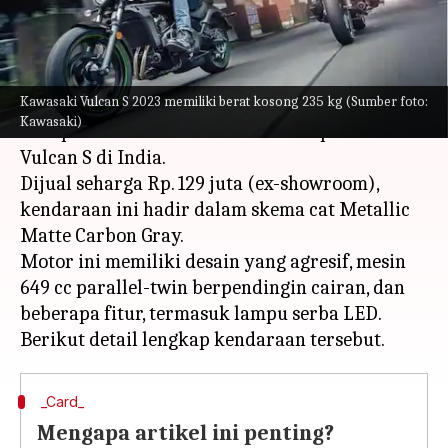
menulis
Apr 05, 2023
11:08 am
Bob
Apa ceritanya
Kawasaki Vulcan S 2023 memiliki berat kosong 235 kg (Sumber foto:
Produsen otomotif Jepang yakni Kawasaki telah
Kawasaki)
memperkenalkan versi 2023 dari sepeda motor
Vulcan S di India.
Dijual seharga Rp. 129 juta (ex-showroom),
kendaraan ini hadir dalam skema cat Metallic
Matte Carbon Gray.
Motor ini memiliki desain yang agresif, mesin
649 cc parallel-twin berpendingin cairan, dan
beberapa fitur, termasuk lampu serba LED.
_Card_
Mengapa artikel ini penting?