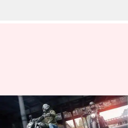
Kawasaki Vulcan S 2023
diluncurkan di India: Inilah
harga dan fiturnya