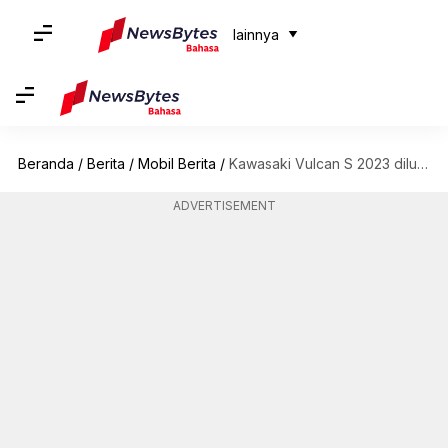
lainnya
Beranda
/
Berita
/
Mobil Berita
/
Kawasaki Vulcan S 2023 diluncurkan di India: Inilah harga dan fiturnya
ADVERTISEMENT