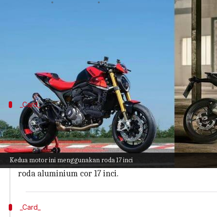
menulis
May 04, 2023
10:59 am
Bob
Apa ceritanya
Setelah diperkenalkan di pasar global tahun lalu,
Motor ini memiliki tampilan sporty, dilengkapi d
_Card_
F 900 R terlihat lebih bergaya
Ducati Monster SP memiliki jok tipe terpisah, tangk
TFT 4,3 inci, dan velg alloy cor 17 inci.
Kedua motor ini menggunakan roda 17 inci
BMW F 900 R memiliki jok bertingkat, tangki bahan b
roda aluminium cor 17 inci.
_Card_