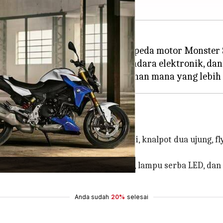
 Ducati akhirnya meluncurkan sepeda motor Monster S
engan beberapa alat bantu berkendara elektronik, dan
i bahan bakar kekar dengan ekstensi, knalpot dua ujung, f
akar kekar, knalpot miring ke atas, lampu serba LED, dan
Anda sudah
20%
selesai