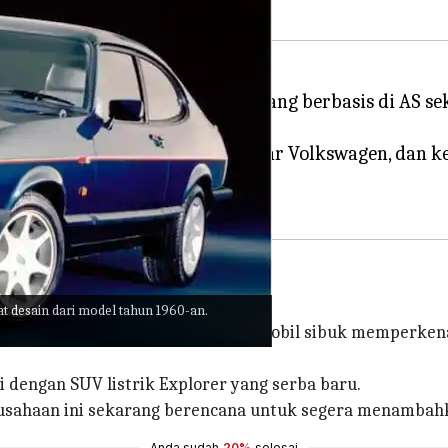
r Eropa, produsen mobil Ford yang berbasis di AS 
 berdasarkan platform MEB modular Volkswagen, da
1960-an.
 desain dari model tahun 1960-an.
di pasar Eropa, semua produsen mobil sibuk memperkena
i dengan SUV listrik Explorer yang serba baru.
sahaan ini sekarang berencana untuk segera menambahkan
Anda sudah
20%
selesai