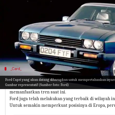
menulis
Mar 27, 2023
11:45 am
Bob
Apa ceritanya
Setelah memamerkan Explorer EV baru untuk pasa
mobil listrik crossover Capri baru.
Ini akan menjadi kendaraan listrik baru kedua
elemen desain dari model Capri ikonik dari akhir 
_Card_
Mengapa artikel ini penting?
Ford Capri yang akan datang diharapkan untuk mempertahankan isyarat
Gambar representatif (Sumber foto: Ford)
Dengan meningkatnya permintaan kendaraan listrik 
memanfaatkan tren saat ini.
Ford juga telah melakukan yang terbaik di wilayah in
Untuk semakin memperkuat posisinya di Eropa, peru