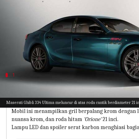
menulis
Jul 24, 2023
11:34 am
Handoko
Apa ceritanya
Dengan fokusnya yang beralih ke solusi mobilita
terakhirnya dengan powertrain V8 3,8 liter yang k
Produksi khusus sedan berperforma tinggi ini diba
1
Mobil Ini Menyuguhkan Tampilan Warna 
Maserati Ghibli 334 Ultima memamerkan cat baru "Sc
Maserati Ghibli 334 Ultima meluncur di atas roda cantik berdiameter 21 in
fender depan.
Mobil ini menampilkan gril berpalang krom dengan log
nuansa krom, dan roda hitam
'Orione'
21 inci.
Lampu LED dan spoiler serat karbon menghiasi bagi