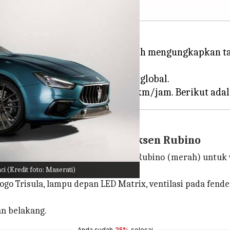
s ramah lingkungan, Maserati telah mengungkapkan t
uat.
tasi hanya 103 unit untuk pasar global.
"Scià di Persia" Dengan Aksen Rubino
ia di Persia" (biru) dengan aksen Rubino (merah) untuk w
ci (Kredit foto: Maserati)
o Trisula, lampu depan LED Matrix, ventilasi pada fender
an belakang.
Anda sudah
25%
selesai