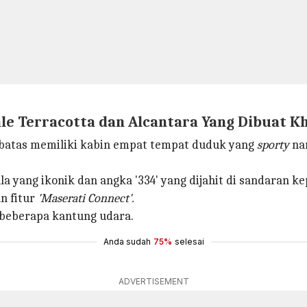
Pale Terracotta dan Alcantara Yang Dibuat K
terbatas memiliki kabin empat tempat duduk yang
sporty
nam
la yang ikonik dan angka '334' yang dijahit di sandaran ke
an fitur
'Maserati Connect'.
beberapa kantung udara.
Anda sudah
75%
selesai
ADVERTISEMENT