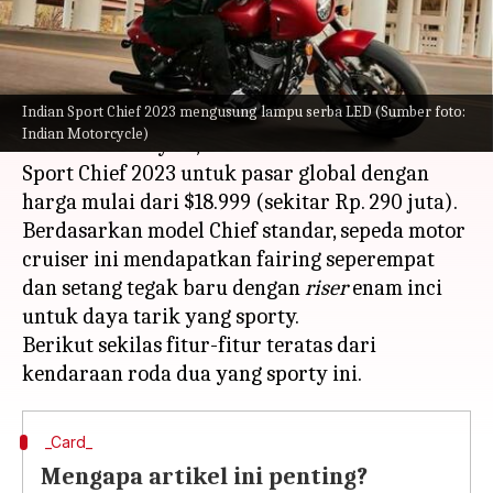
menulis
Feb 27, 2023
12:21 pm
Bob
Apa ceritanya
Indian Sport Chief 2023 mengusung lampu serba LED (Sumber foto:
Pembuat sepeda motor yang berbasis di AS,
Indian Motorcycle)
Indian Motorcycle, secara resmi meluncurkan
Sport Chief 2023 untuk pasar global dengan
harga mulai dari $18.999 (sekitar Rp. 290 juta).
Berdasarkan model Chief standar, sepeda motor
cruiser ini mendapatkan fairing seperempat
dan setang tegak baru dengan
riser
enam inci
untuk daya tarik yang sporty.
Berikut sekilas fitur-fitur teratas dari
_Card_
Mengapa artikel ini penting?