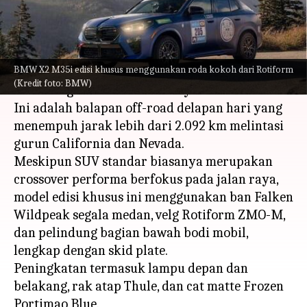
menulis
Oct 18, 2023
10:52 am
Bob
Apa ceritanya
BMW X2 M35i edisi khusus menggunakan roda kokoh dari Rotiform
BMW telah meluncurkan X2 M35i, yang
(Kredit foto: BMW)
dirancang untuk Rebelle Rally 2023 di AS.
Ini adalah balapan off-road delapan hari yang
menempuh jarak lebih dari 2.092 km melintasi
gurun California dan Nevada.
Meskipun SUV standar biasanya merupakan
crossover performa berfokus pada jalan raya,
model edisi khusus ini menggunakan ban Falken
Wildpeak segala medan, velg Rotiform ZMO-M,
dan pelindung bagian bawah bodi mobil,
lengkap dengan skid plate.
Peningkatan termasuk lampu depan dan
belakang, rak atap Thule, dan cat matte Frozen