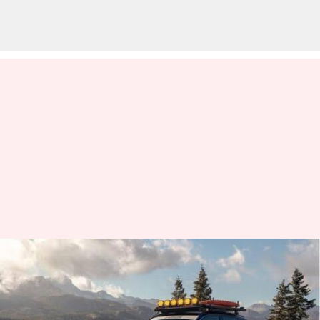
BMW X2 M35i mendapat
peningkatan off-road untuk
Rebelle Rally 2023