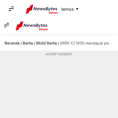
lainnya
Beranda
/
Berita
/
Mobil Berita
/
BMW X2 M35i mendapat peningkatan off-road untuk Rebelle Rally 2023
ADVERTISEMENT