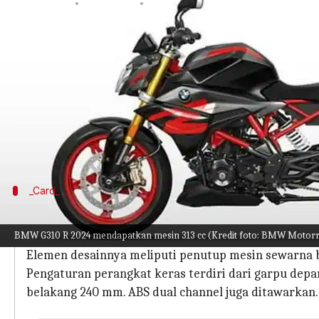
menulis
Aug 01, 2023
11:41 am
Bob
Apa ceritanya
Produsen otomotif Jerman BMW Motorrad telah mem
warna yang ada.
Baik desain dan perangkat keras motor ini tetap t
Kendaraan ini ditenagai oleh mesin 313 cc satu si
_Card_
Sekilas desain dan perangkat kerasnya
BMW G310 R 2024 mendapatkan mesin 313 cc (Kredit foto: BMW Motor
G 310 R menghadapi persaingan ketat dari rival se
Elemen desainnya meliputi penutup mesin sewarna bod
Pengaturan perangkat keras terdiri dari garpu dep
belakang 240 mm. ABS dual channel juga ditawarkan.