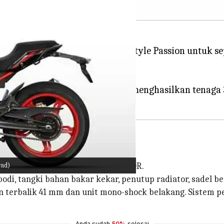
perkenalkan tema cat baru Style Passion untuk sep
idak berubah.
linder berpendingin cairan yang menghasilkan tenaga 
rad)
perti KTM 390 Duke dan Honda CB300R.
i, tangki bahan bakar kekar, penutup radiator, sadel bert
an terbalik 41 mm dan unit mono-shock belakang. Siste
Anda sudah
50%
selesai