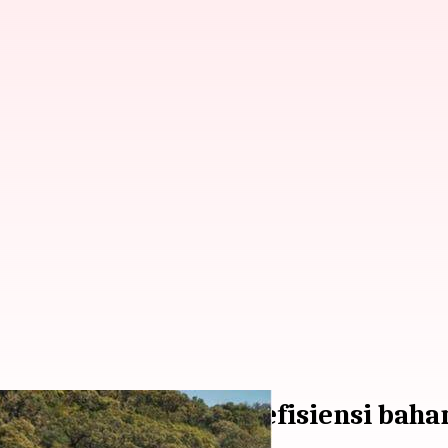
 Series menawarkan efisiensi baha