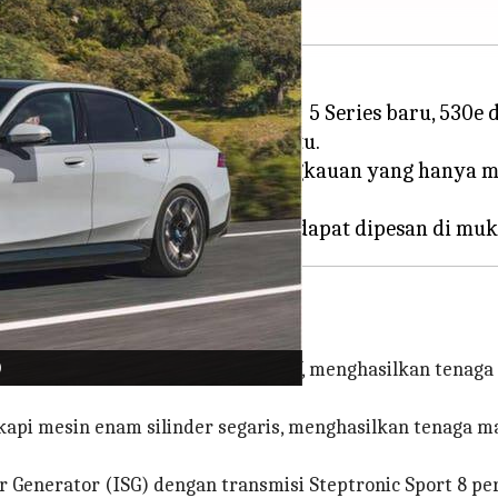
model plug-in hybrid (PHEV) 5 Series baru, 530e da
t "eDrive" dari pembuat mobil itu.
bakar yang mengesankan dan jangkauan yang hanya m
an tenaga dan efisiensi
)
inder dengan teknologi eDrive BMW, menghasilkan tena
ngkapi mesin enam silinder segaris, menghasilkan tenaga
 Generator (ISG) dengan transmisi Steptronic Sport 8 pe