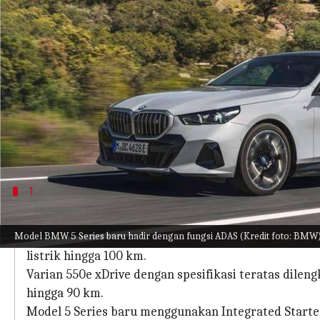
menulis
Sep 27, 2023
10:46 am
Bob
Apa ceritanya
Produsen mobil mewah BMW telah meluncurkan dua 
tersebut mengusung teknologi hybrid ringan 48 vol
Kendaraan canggih ini memiliki efisiensi bahan 
menarik bagi pengemudi yang sadar lingkungan.
1
Dengan model PHEV baru, BMW memaduk
Model BMW 5 Series baru hadir dengan fungsi ADAS (Kredit foto: BMW
Sedan 530e menggabungkan mesin bensin empat sil
listrik hingga 100 km.
Varian 550e xDrive dengan spesifikasi teratas dile
hingga 90 km.
Model 5 Series baru menggunakan Integrated Starter