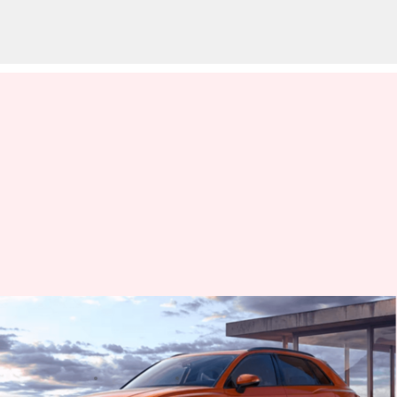
Audi Q3 generasi baru terlihat
sedang diuji di Jerman
menulis
Sep 13, 2023
11:34 am
Bob